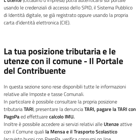
L'utente
(cittadino o impresa) potrà autenticarsi sul portale
usando le credenziali di accesso dello SPID, il Sistema Pubblico
di Identità digitale, se già registrato oppure usando la propria
carta d’identità elettronica (CIE).
La tua posizione tributaria e le
utenze con il comune - Il Portale
del Contribuente
In questa sezione sono rese disponibili tutte le informazioni
relative alle Imposte e tasse Comunali.
In particolare è possibile consultare la propria posizione
tributaria
TARI
, presentare la denuncia
TARI, pagare la TARI con
PagoPa
ed effettuare
calcolo IMU.
Inoltre è possibile accedere ai servizi relativi alle
Utenze
attive
con il Comune quali
la Mensa e il Trasporto Scolastico
(acquisto buoni con PagoPa, verifica consumi on line,