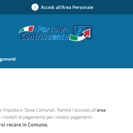
Accedi all'Area Personale
argomenti
le Imposte e Tasse Comunali. Tramite l’accesso all’
area
modelli di pagamento per i relativi pagamenti.
rsi recare in Comune.