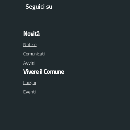
Seguici su
Facebook
Twitter
Youtube
Novità
i
Notizie
Comunicati
Avvisi
Vivere il Comune
Luoghi
Eventi