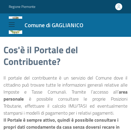
Regione Piemonte
Comune di GAGLIANICO
Cos'è il Portale del
Contribuente?
Il portale del contribuente è un servizio del Comune dove il
cittadino può trovare tutte le informazioni generali relative alle
Imposte e Tasse Comunali. Tramite l’accesso all’
area
personale
è possibile consultare le proprie Posizioni
Tributarie,
effettuare il calcolo IMU/TASI
ed eventualmente
stamparsi i modelli di pagamento per i relativi pagamenti.
Il Portale è sempre attivo, quindi è possibile consultare i
propri dati comodamente da casa senza doversi recare in